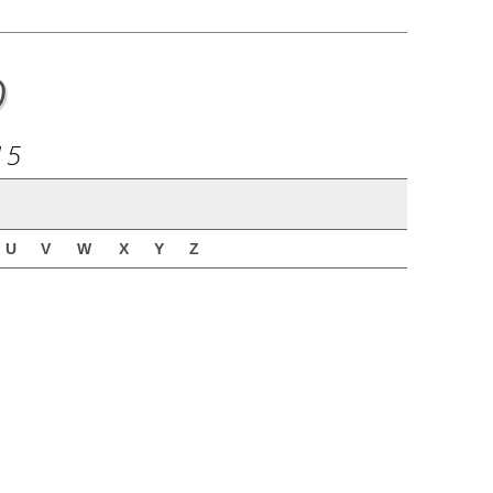
o
15
U
V
W
X
Y
Z