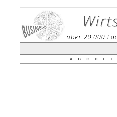
Wirt
über 20.000 Fac
A
B
C
D
E
F