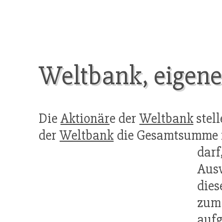
Weltbank, eigene
Die
Aktionär
e der
Weltbank
stell
der
Weltbank
die Gesamtsumme 
dar
Aus
die
zum
aufg