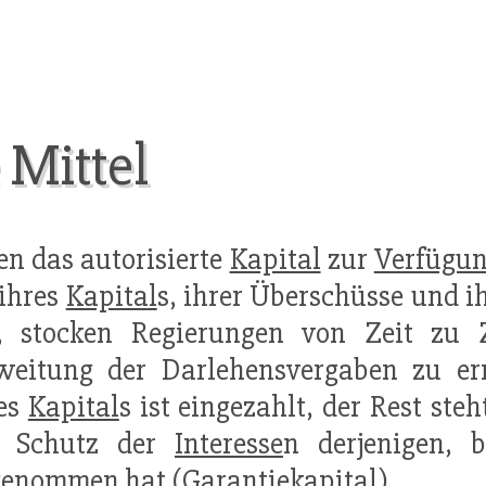
 Mittel
en das autorisierte
Kapital
zur
Verfügu
ihres
Kapital
s, ihrer Überschüsse und i
f, stocken Regierungen von Zeit zu
weitung der Darlehensvergaben zu erm
ses
Kapital
s ist eingezahlt, der Rest steh
 Schutz der
Interesse
n derjenigen, 
enommen hat (Garantiekapital).