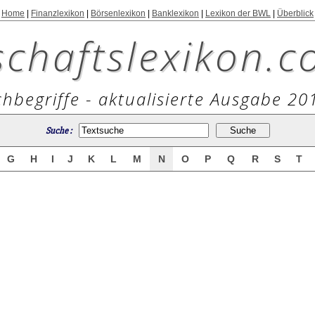
Home
|
Finanzlexikon
|
Börsenlexikon
|
Banklexikon
|
Lexikon der BWL
|
Überblick
schaftslexikon.c
hbegriffe - aktualisierte Ausgabe 20
Suche :
G
H
I
J
K
L
M
N
O
P
Q
R
S
T