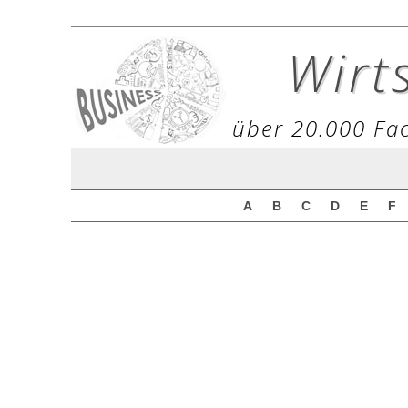
Wirt
über 20.000 Fac
A
B
C
D
E
F