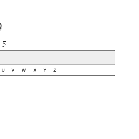
o
15
U
V
W
X
Y
Z