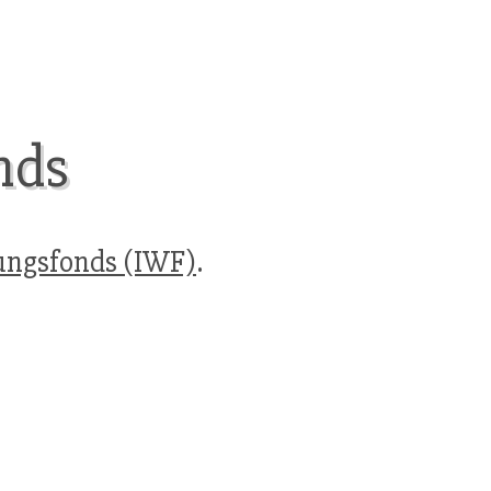
nds
ungsfonds (IWF)
.