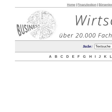
Home
|
Finanzlexikon
|
Börsenle
Wirts
über 20.000 Fach
Suche :
A
B
C
D
E
F
G
H
I
J
K