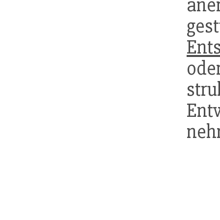
ane
ge
Ent
od
stru
Ent
neh