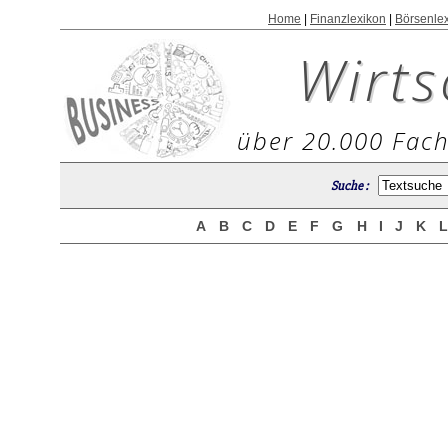
Home
|
Finanzlexikon
|
Börsenle
Wirts
über 20.000 Fach
Suche :
A
B
C
D
E
F
G
H
I
J
K