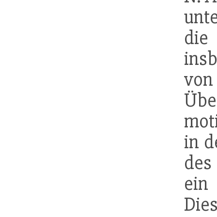
unt
di
ins
vo
Üb
mot
in d
des
ein
Die