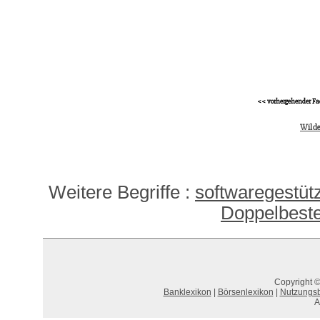
<< vorhergehender Fa
Wilde
Weitere Begriffe :
softwaregestüt
Doppelbes
Copyright ©
Banklexikon
|
Börsenlexikon
|
Nutzungs
A