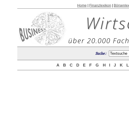
Home
|
Finanzlexikon
|
Börsenle
Wirts
über 20.000 Fach
Suche :
A
B
C
D
E
F
G
H
I
J
K