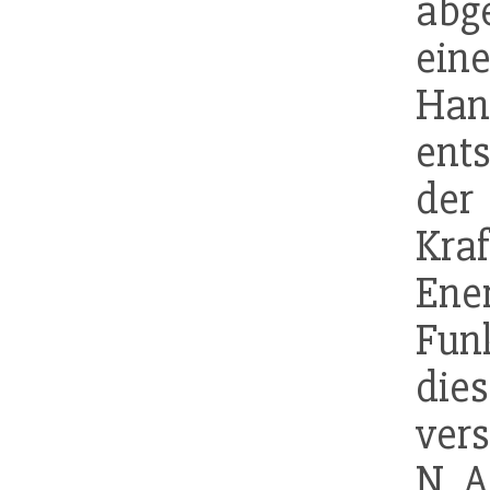
abg
e
Ha
ent
der
Kra
Ener
Fun
di
vers
N. A