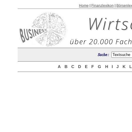
Home
|
Finanzlexikon
|
Börsenle
Wirts
über 20.000 Fach
Suche :
A
B
C
D
E
F
G
H
I
J
K