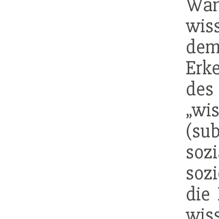
Wa
wis
d
Erke
d
„wis
(sub
sozi
soz
die
wis