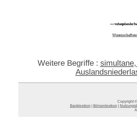
<< vorhergehender Fa
Wissenschaftssoz
Weitere Begriffe :
simultane
Auslandsniederla
Copyright ©
Banklexikon
|
Börsenlexikon
|
Nutzungs
A