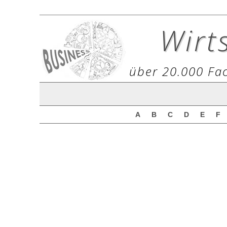
Wirt
über 20.000 Fac
A
B
C
D
E
F