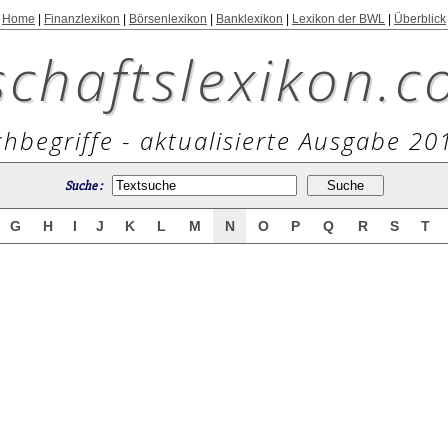
Home
|
Finanzlexikon
|
Börsenlexikon
|
Banklexikon
|
Lexikon der BWL
|
Überblick
schaftslexikon.c
hbegriffe - aktualisierte Ausgabe 20
Suche :
G
H
I
J
K
L
M
N
O
P
Q
R
S
T