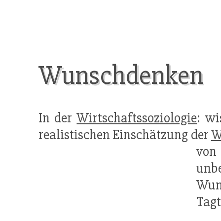
Wunschdenken
In der
Wirtschaftssoziologie
: wi
realistischen Einschätzung der
W
vo
unb
Wun
Tagt