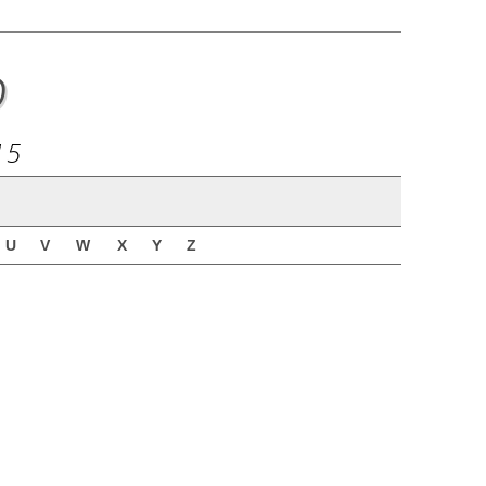
o
15
U
V
W
X
Y
Z