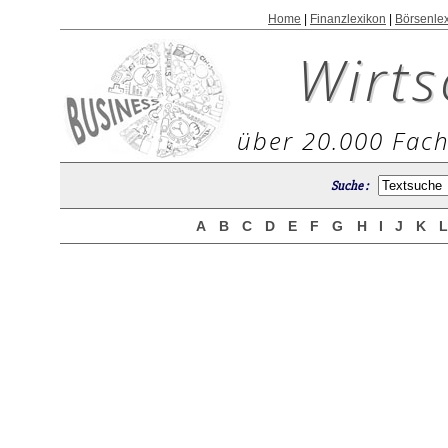
Home
|
Finanzlexikon
|
Börsenle
Wirts
über 20.000 Fach
Suche :
A
B
C
D
E
F
G
H
I
J
K