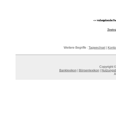
<< vorhergehender Fa
Zentral
Weitere Begriffe :
Tagwechsel
|
Konto
Copyright ©
Banklexikon
|
Börsenlexikon
|
Nutzungs
A