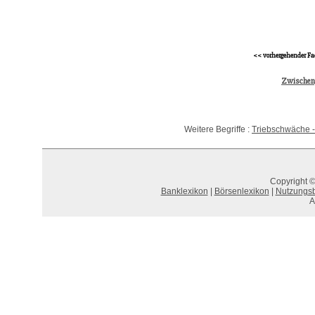
<< vorhergehender Fa
Zwischen
Weitere Begriffe :
Triebschwäche -
Copyright ©
Banklexikon
|
Börsenlexikon
|
Nutzungs
A