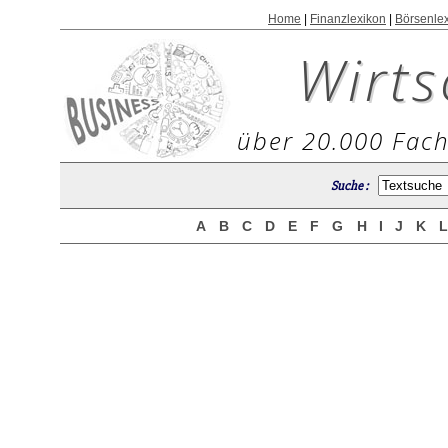
Home
|
Finanzlexikon
|
Börsenle
Wirts
über 20.000 Fach
Suche :
A
B
C
D
E
F
G
H
I
J
K