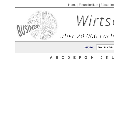
Home
|
Finanzlexikon
|
Börsenle
Wirts
über 20.000 Fach
Suche :
A
B
C
D
E
F
G
H
I
J
K