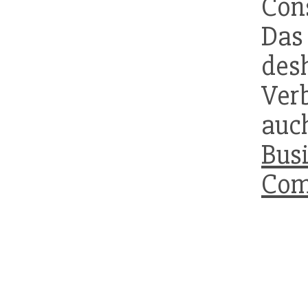
Con
Da
de
Ver
auc
Bus
Com