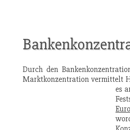
Bankenkonzentra
Durch den Bankenkonzentration
Marktkonzentration vermittelt 
es a
Fes
Eur
wor
Konz