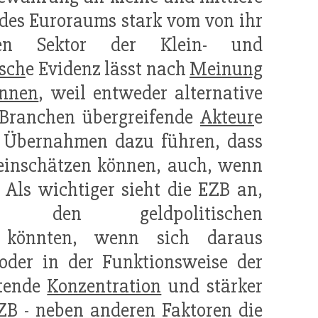
des Euroraums stark vom von ihr
nen Sektor der Klein- und
sch
e Evidenz lässt nach
Meinung
ennen
, weil entweder alternative
 Branchen übergreifende
Akteur
e
 Übernahmen dazu führen, dass
einschätzen können, auch, wenn
 Als wichtiger sieht die EZB an,
e den geldpolitischen
 könnten, wenn sich daraus
der in der Funktionsweise der
itende
Konzentration
und stärker
EZB - neben anderen Faktoren die