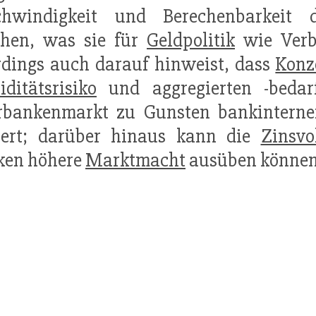
chwindigkeit und Berechenbarkeit
öhen, was sie für
Geldpolitik
wie Verbr
rdings auch darauf hinweist, dass
Konz
iditätsrisiko
und aggregierten -beda
erbankenmarkt zu Gunsten bankintern
liert; darüber hinaus kann die
Zinsvol
ken höhere
Marktmacht
ausüben können