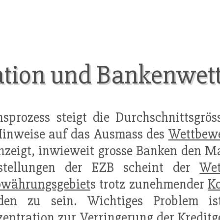
tion und Bankenwet
sprozess steigt die Durchschnittsgrö
Hinweise auf das Ausmass des
Wettbew
nzeigt, inwieweit grosse Banken den M
tstellungen der EZB scheint der
Wet
owährungsgebiet
s trotz zunehmender
Ko
den zu sein. Wichtiges Problem is
entration
zur Verringerung der Kreditg