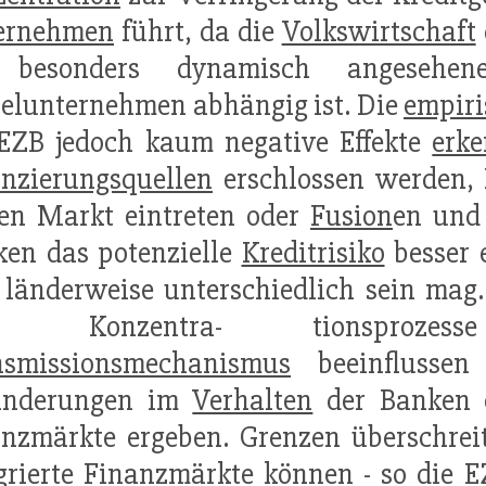
ernehmen
führt, da die
Volkswirtschaft
 besonders dynamisch angesehe
elunternehmen abhängig ist. Die
empiri
EZB jedoch kaum negative Effekte
erk
nzierungsquellen
erschlossen werden,
en Markt eintreten oder
Fusion
en und
en das potenzielle
Kreditrisiko
besser 
 länderweise unterschiedlich sein mag.
ss Konzentra- tionsprozess
nsmissionsmechanismus
beeinflussen
änderungen im
Verhalten
der Banken o
anzmärkte ergeben. Grenzen überschre
grierte Finanzmärkte können - so die 