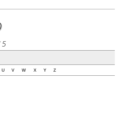
o
15
U
V
W
X
Y
Z