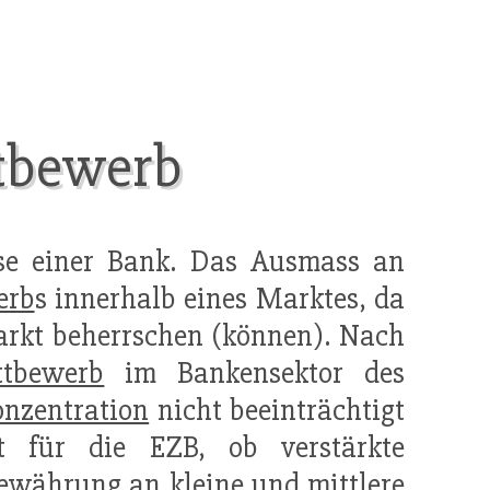
tbewerb
sse einer Bank. Das Ausmass an
erb
s innerhalb eines Marktes, da
arkt beherrschen (können). Nach
tbewerb
im Bankensektor des
nzentration
nicht beeinträchtigt
t für die EZB, ob verstärkte
ewährung an kleine und mittlere