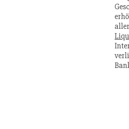
Ges
erh
alle
Liqu
Int
ver
Ban