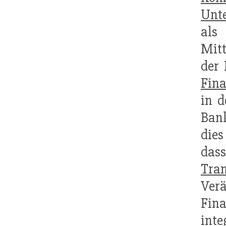
Unt
als
Mitt
der 
Fina
in d
Bank
dies
da
Tra
Ver
Fin
inte