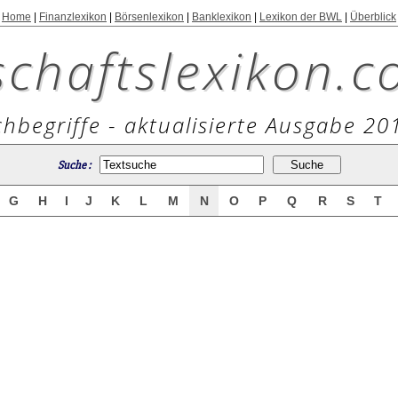
Home
|
Finanzlexikon
|
Börsenlexikon
|
Banklexikon
|
Lexikon der BWL
|
Überblick
schaftslexikon.c
hbegriffe - aktualisierte Ausgabe 20
Suche :
G
H
I
J
K
L
M
N
O
P
Q
R
S
T