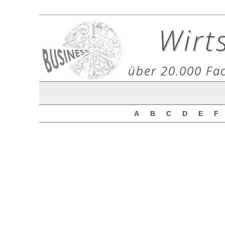
Wirt
über 20.000 Fac
A
B
C
D
E
F