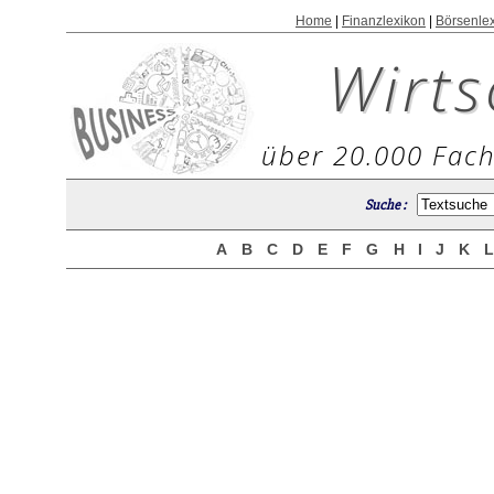
Home
|
Finanzlexikon
|
Börsenle
Wirts
über 20.000 Fach
Suche :
A
B
C
D
E
F
G
H
I
J
K