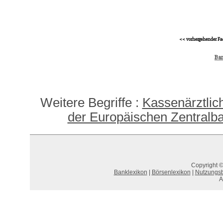
<< vorhergehender Fa
Ban
Weitere Begriffe :
Kassenärztlic
der Europäischen Zentralb
Copyright ©
Banklexikon
|
Börsenlexikon
|
Nutzungs
A