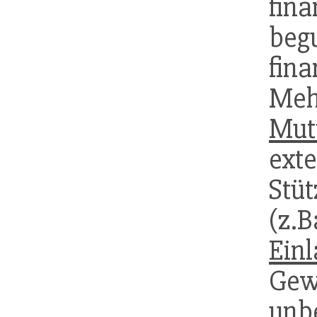
fin
beg
fin
Meh
Mutt
ex
Stü
(z.B
Ein
Gew
unbe