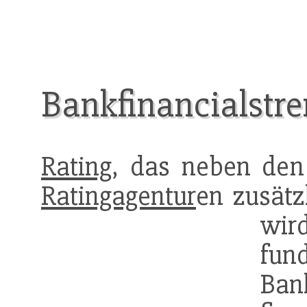
Bankfinancialstre
Rating
, das neben de
Ratingagentur
en zusätz
wir
fun
Bank