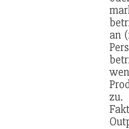
ma
betr
an 
Pe
bet
wen
Pro
zu.
Fa
Out