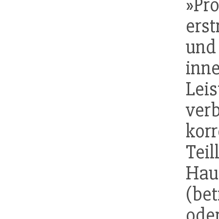
»Pr
erst
und
inne
Leis
v
kor
Te
Hau
(be
od