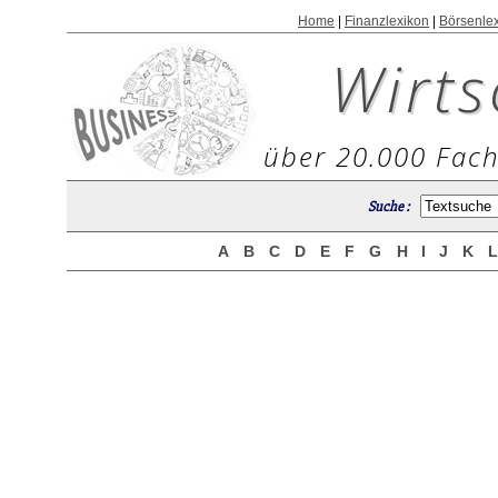
Home
|
Finanzlexikon
|
Börsenle
Wirts
über 20.000 Fach
Suche :
A
B
C
D
E
F
G
H
I
J
K