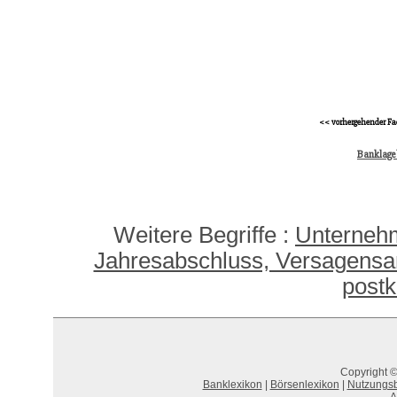
<< vorhergehender Fa
Banklage
Weitere Begriffe :
Unterneh
Jahresabschluss, Versagensa
postk
Copyright ©
Banklexikon
|
Börsenlexikon
|
Nutzungs