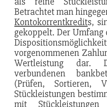
als reine Stückleis
Betrachtet man hingege
Kontokorrentkredit
s, s
gekoppelt. Der Umfang d
Dispositionsmöglichk
vorgenommenen Zahlungs
Wertleistung dar. 
verbundenen bankbetr
(Prüfen, Sortieren,
Stückleistungen bestim
mit Stückleistungen