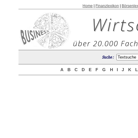
Home
|
Finanzlexikon
|
Börsenle
Wirts
über 20.000 Fach
Suche :
A
B
C
D
E
F
G
H
I
J
K