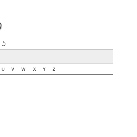
o
15
U
V
W
X
Y
Z