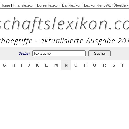
Home
|
Finanzlexikon
|
Börsenlexikon
|
Banklexikon
|
Lexikon der BWL
|
Überblick
schaftslexikon.c
hbegriffe - aktualisierte Ausgabe 20
Suche :
G
H
I
J
K
L
M
N
O
P
Q
R
S
T