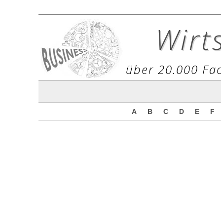
Wirt
über 20.000 Fac
A
B
C
D
E
F