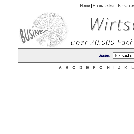
Home
|
Finanzlexikon
|
Börsenle
Wirts
über 20.000 Fach
Suche :
A
B
C
D
E
F
G
H
I
J
K