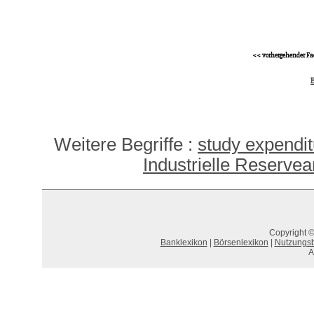
<< vorhergehender Fa
B
Weitere Begriffe :
study expendit
Industrielle Reserve
Copyright ©
Banklexikon
|
Börsenlexikon
|
Nutzungs
A