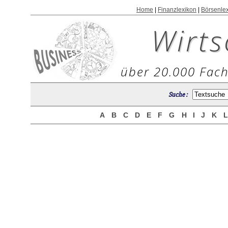
Home
|
Finanzlexikon
|
Börsenle
Wirts
über 20.000 Fach
Suche :
A
B
C
D
E
F
G
H
I
J
K