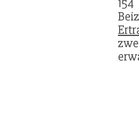
15
Beiz
Ert
zwe
erwa