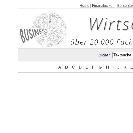
Home
|
Finanzlexikon
|
Börsenle
Wirts
über 20.000 Fach
Suche :
A
B
C
D
E
F
G
H
I
J
K