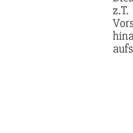
z.T
Vo
hi
aufs