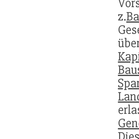
Vo
z.
Ba
Ges
übe
Kapi
Bau
Spa
Lan
erl
Gen
Die