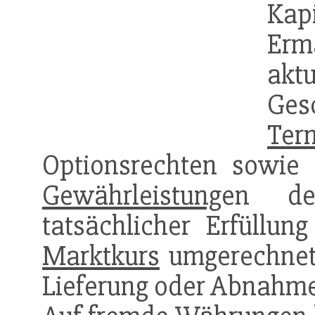
Ka
Erm
ak
Ges
Ter
Optionsrechten sowie
Gewährleistung
en d
tatsächlicher Erfüllun
Marktkurs
umgerechnete
Lieferung oder Abnahme