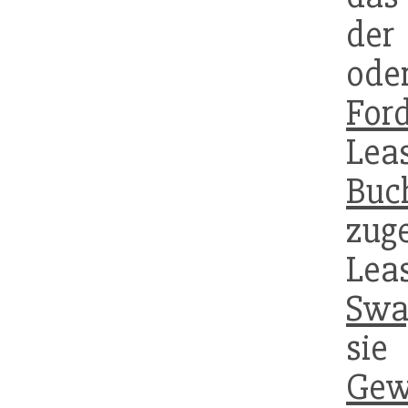
der
ode
For
Lea
Buc
zug
Lea
Swa
si
Gew