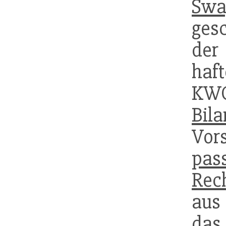
Swa
ges
de
haf
KWG
Bila
Vor
pas
Rec
aus
das