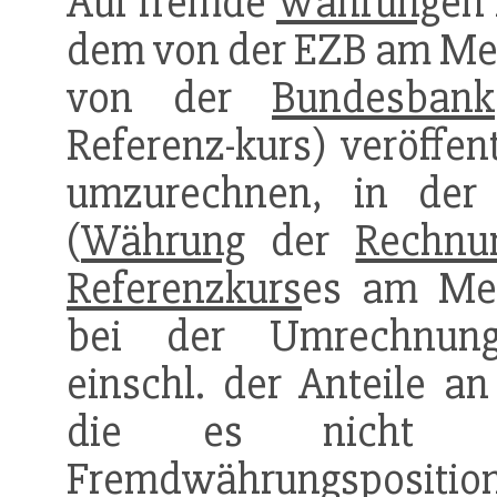
Auf fremde
Währung
en 
dem von der EZB am Meld
von der
Bundesbank
Referenz-kurs) veröffen
umzurechnen, in der 
(
Währung
der
Rechnu
Referenzkurs
es am Meld
bei der Umrechnun
einschl. der Anteile 
die es nicht al
Fremdwährungsposit