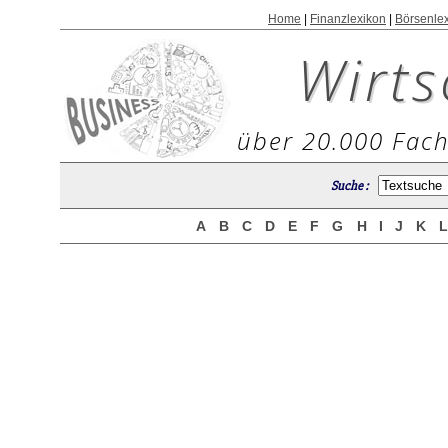
Home
|
Finanzlexikon
|
Börsenle
Wirts
über 20.000 Fach
Suche :
A
B
C
D
E
F
G
H
I
J
K