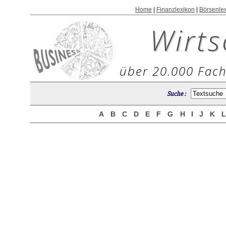
Home
|
Finanzlexikon
|
Börsenle
Wirts
über 20.000 Fach
Suche :
A
B
C
D
E
F
G
H
I
J
K