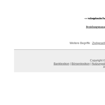
<< vorhergehender Fa
Beziehungsmana
Weitere Begriffe :
Zivilgesel
Copyright ©
Banklexikon
|
Börsenlexikon
|
Nutzungs
A