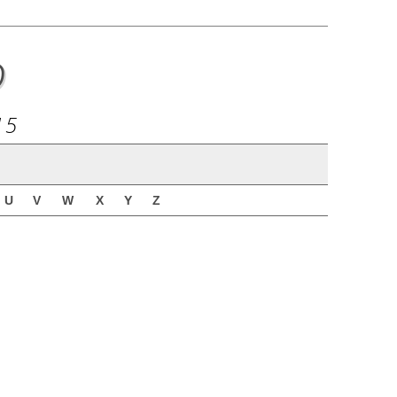
o
15
U
V
W
X
Y
Z