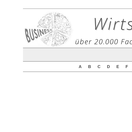
Wirt
über 20.000 Fac
A
B
C
D
E
F