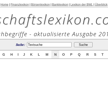
Home
|
Finanzlexikon
|
Börsenlexikon
|
Banklexikon
|
Lexikon der BWL
|
Überblick
schaftslexikon.c
hbegriffe - aktualisierte Ausgabe 20
Suche :
G
H
I
J
K
L
M
N
O
P
Q
R
S
T