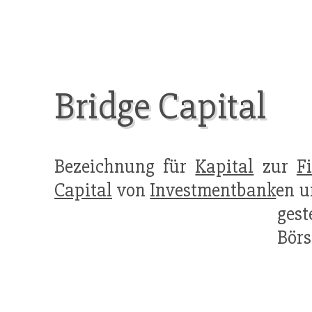
Bridge Capital
Bezeichnung für
Kapital
zur
F
Capital
von
Investmentbank
en u
gest
Bör