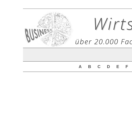
Wirt
über 20.000 Fac
A
B
C
D
E
F