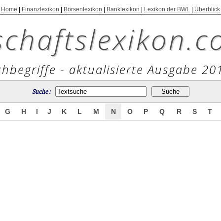
Home
|
Finanzlexikon
|
Börsenlexikon
|
Banklexikon
|
Lexikon der BWL
|
Überblick
schaftslexikon.c
hbegriffe - aktualisierte Ausgabe 20
Suche :
G
H
I
J
K
L
M
N
O
P
Q
R
S
T