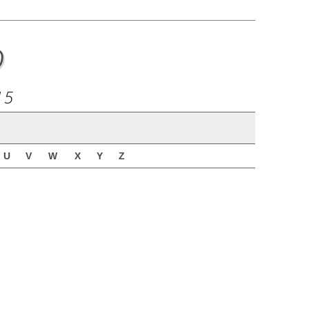
o
15
U
V
W
X
Y
Z