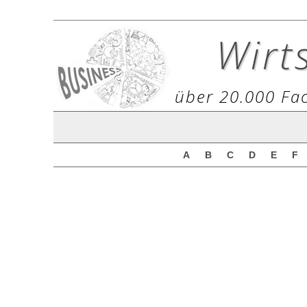
Wirt
über 20.000 Fac
A
B
C
D
E
F