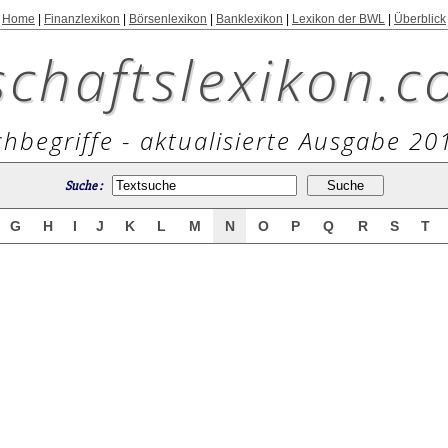
Home
|
Finanzlexikon
|
Börsenlexikon
|
Banklexikon
|
Lexikon der BWL
|
Überblick
schaftslexikon.c
hbegriffe - aktualisierte Ausgabe 20
Suche :
G
H
I
J
K
L
M
N
O
P
Q
R
S
T