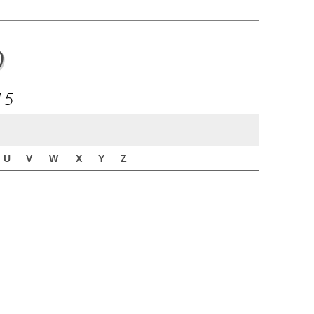
o
15
U
V
W
X
Y
Z