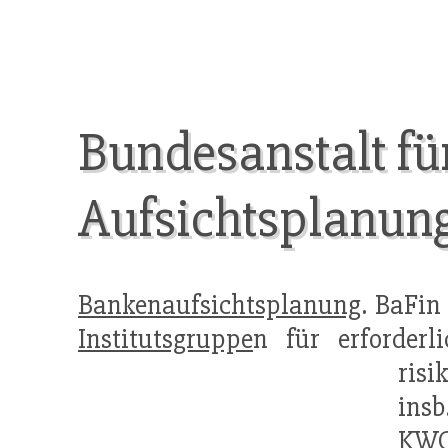
Bundesanstalt fü
Aufsichtsplanun
Bankenaufsichtsplanung
. BaFi
Institutsgruppe
n für erforderl
risi
insb
KW