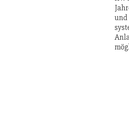
Jahr
und 
sys
Anl
mögl