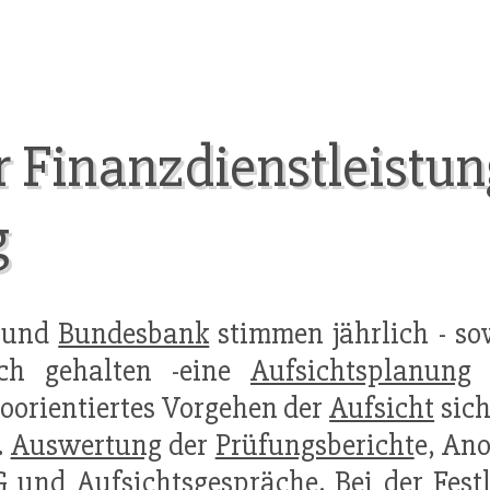
r Finanzdienstleistun
g
n und
Bundesbank
stimmen jährlich - sow
ich gehalten -eine
Aufsichtsplanung
a
koorientiertes Vorgehen der
Aufsicht
sich
.
Auswertung
der
Prüfungsbericht
e, An
G und
Aufsichtsgespräche
. Bei der Fes