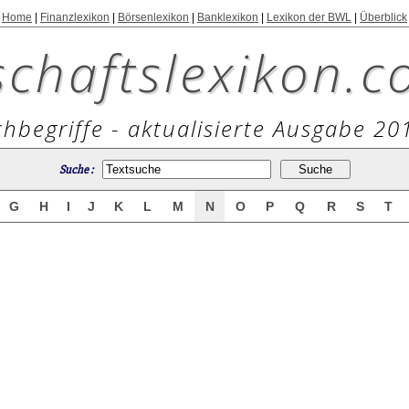
Home
|
Finanzlexikon
|
Börsenlexikon
|
Banklexikon
|
Lexikon der BWL
|
Überblick
schaftslexikon.c
hbegriffe - aktualisierte Ausgabe 20
Suche :
G
H
I
J
K
L
M
N
O
P
Q
R
S
T