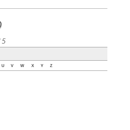
o
15
U
V
W
X
Y
Z