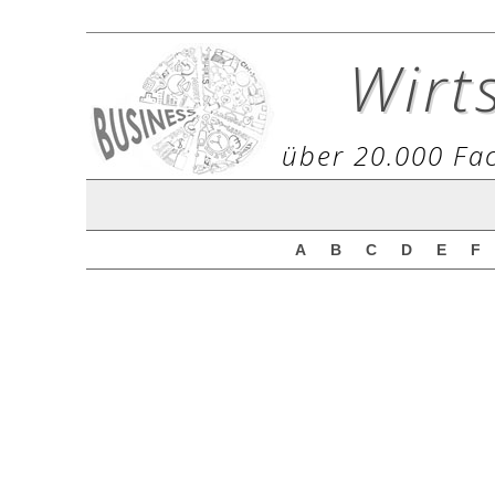
Wirt
über 20.000 Fac
A
B
C
D
E
F