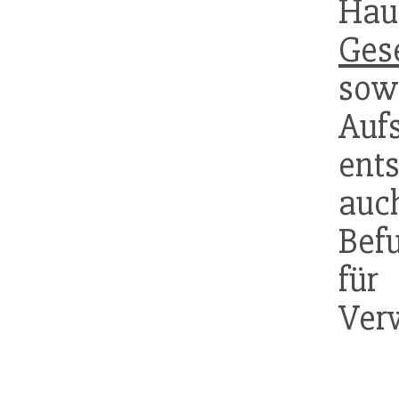
Ha
Ges
sow
Auf
ent
auc
Befu
fü
Ver