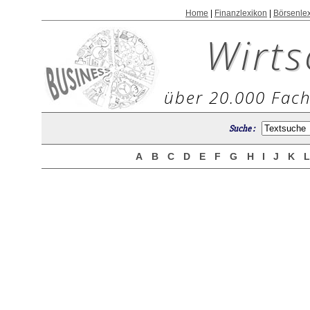
Home
|
Finanzlexikon
|
Börsenle
Wirts
über 20.000 Fach
Suche :
A
B
C
D
E
F
G
H
I
J
K