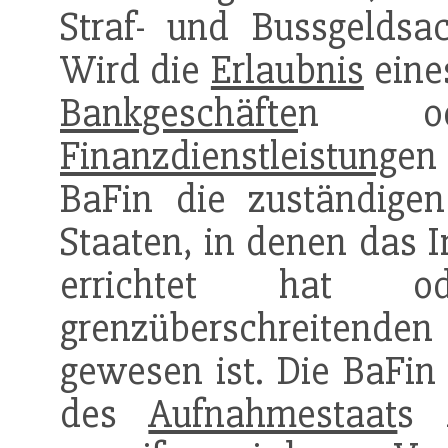
Straf- und Bussgelds
Wird die
Erlaubnis
eine
Bankgeschäfte
n od
Finanzdienstleistung
en 
BaFin die zuständige
Staaten, in denen das I
errichtet hat
grenzüberschreitenden D
gewesen ist. Die BaFin 
des
Aufnahmestaat
s 