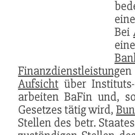
be
ein
Bei
ei
Ban
Finanzdienstleistung
en
Aufsicht
über Instituts
arbeiten BaFin und, s
Gesetzes tätig wird,
Bun
Stellen des betr. Staat