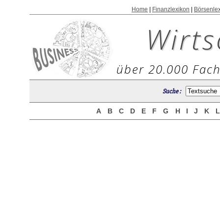
Home
|
Finanzlexikon
|
Börsenle
Wirts
über 20.000 Fach
Suche :
A
B
C
D
E
F
G
H
I
J
K