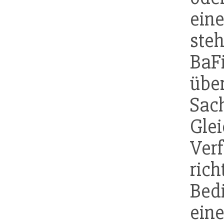
ei
steh
BaF
übe
Sac
Gle
Ver
ric
Bedi
ei