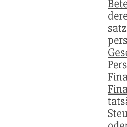
Bete
de
sat
pe
Gese
Pers
Fin
Fina
ta
Steu
ode