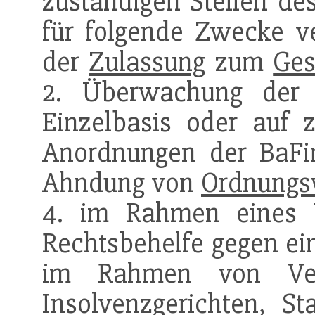
zuständigen Stellen de
für folgende Zwecke v
der
Zulassung
zum
Ges
2. Überwachung der T
Einzelbasis oder auf 
Anordnungen der BaFi
Ahndung von
Ordnungsw
4. im Rahmen eines V
Rechtsbehelfe gegen e
im Rahmen von Verf
Insolvenzgerichten, St