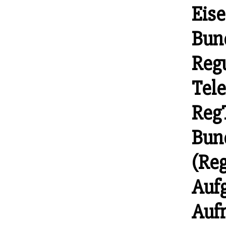
Eis
Bun
Reg
Tel
RegT
Bun
(Reg
Auf
Aufr