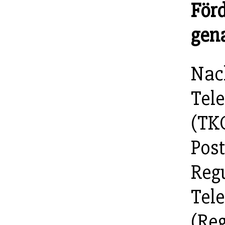
För
gen
Nac
Tel
(TKG
Post
Reg
Tel
(Re