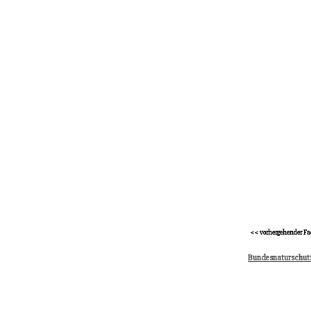
<< vorhergehender Fa
Bundesnaturschut