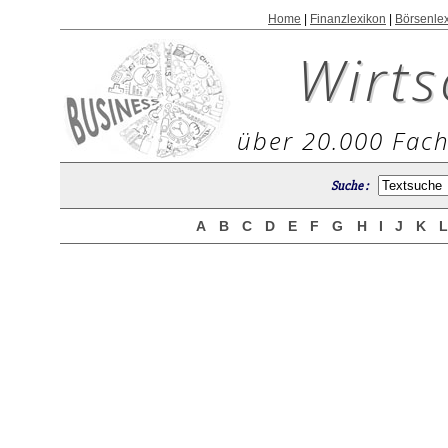
Home
|
Finanzlexikon
|
Börsenle
Wirts
über 20.000 Fach
Suche :
A
B
C
D
E
F
G
H
I
J
K