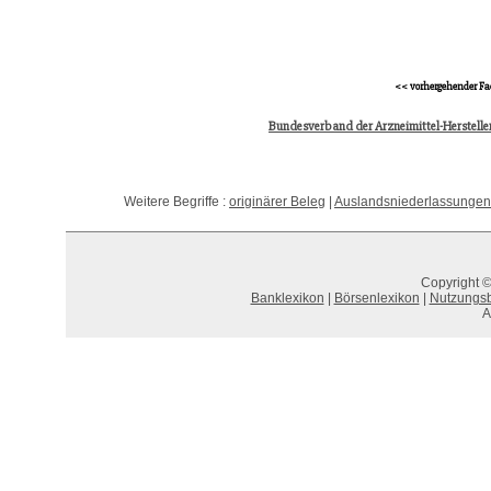
<< vorhergehender Fa
Bundesverband der Arzneimittel-Herstelle
Weitere Begriffe :
originärer Beleg
|
Auslandsniederlassungen,
Copyright ©
Banklexikon
|
Börsenlexikon
|
Nutzungs
A