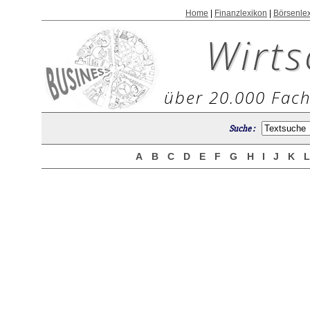
Home
|
Finanzlexikon
|
Börsenle
Wirts
über 20.000 Fach
Suche :
A
B
C
D
E
F
G
H
I
J
K