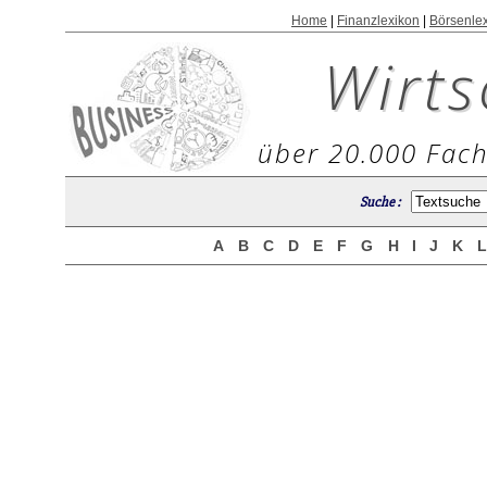
Home
|
Finanzlexikon
|
Börsenle
Wirts
über 20.000 Fach
Suche :
A
B
C
D
E
F
G
H
I
J
K