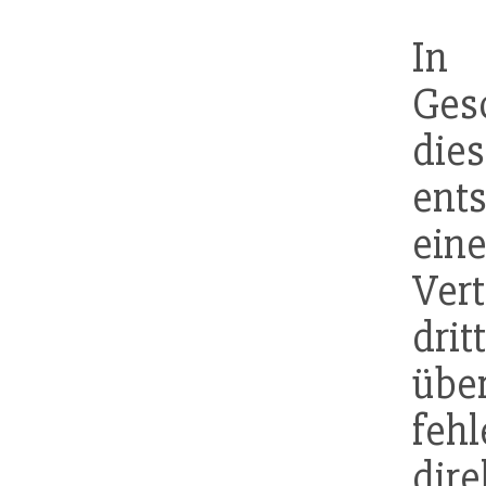
In
Ges
di
en
ein
Ver
dr
übe
feh
di