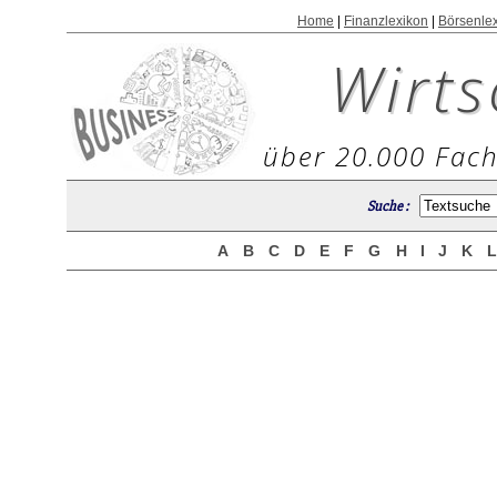
Home
|
Finanzlexikon
|
Börsenle
Wirts
über 20.000 Fach
Suche :
A
B
C
D
E
F
G
H
I
J
K