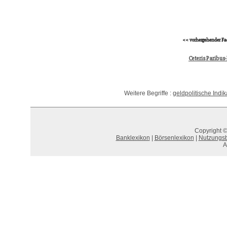
<< vorhergehender Fa
Ceteris Paribus
Weitere Begriffe :
geldpolitische Indi
Copyright ©
Banklexikon
|
Börsenlexikon
|
Nutzungs
A