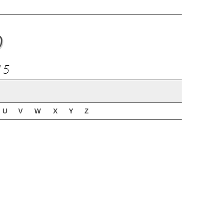
o
15
U
V
W
X
Y
Z