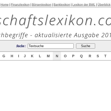
Home
|
Finanzlexikon
|
Börsenlexikon
|
Banklexikon
|
Lexikon der BWL
|
Überblick
schaftslexikon.c
hbegriffe - aktualisierte Ausgabe 20
Suche :
G
H
I
J
K
L
M
N
O
P
Q
R
S
T