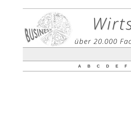
Wirt
über 20.000 Fac
A
B
C
D
E
F