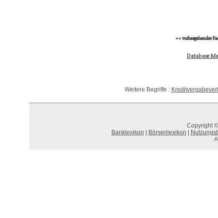
<< vorhergehender Fa
Database Ma
Weitere Begriffe :
Kreditvergabever
Copyright ©
Banklexikon
|
Börsenlexikon
|
Nutzungs
A