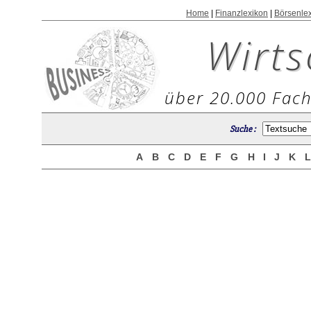
Home
|
Finanzlexikon
|
Börsenle
Wirts
über 20.000 Fach
Suche :
A
B
C
D
E
F
G
H
I
J
K