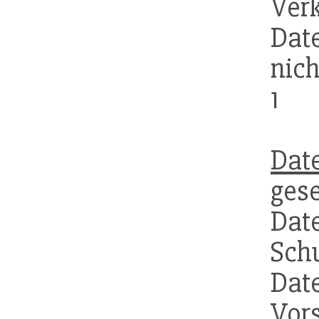
Ver
Dat
nich
1
Dat
ges
Dat
Sch
Date
Vor