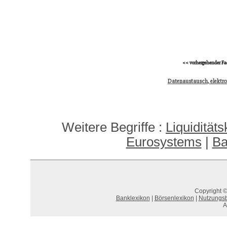
<< vorhergehender Fa
Datenaustausch, elektro
Weitere Begriffe :
Liquidität
Eurosystems
|
Ba
Copyright ©
Banklexikon
|
Börsenlexikon
|
Nutzungs
A