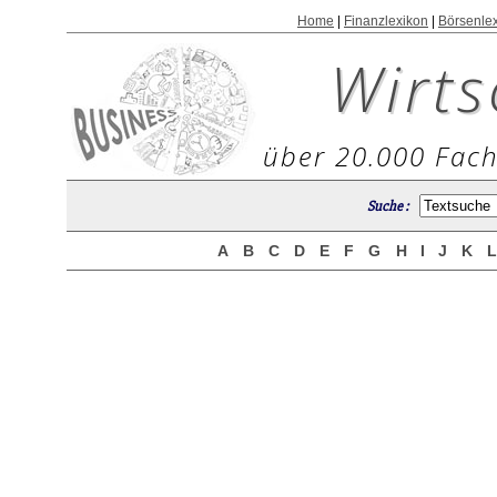
Home
|
Finanzlexikon
|
Börsenle
Wirts
über 20.000 Fach
Suche :
A
B
C
D
E
F
G
H
I
J
K