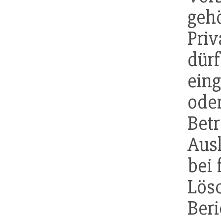
ge
Pri
dü
eing
ode
Bet
Aus
bei 
Lö
Ber