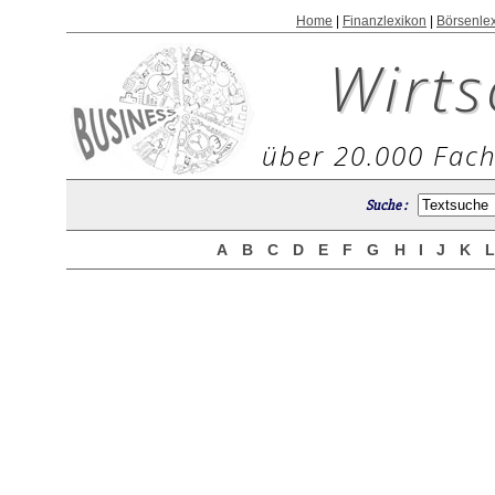
Home
|
Finanzlexikon
|
Börsenle
Wirts
über 20.000 Fach
Suche :
A
B
C
D
E
F
G
H
I
J
K