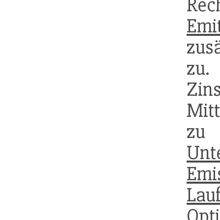
Re
Emi
zus
zu.
Zin
Mitt
zu
Unt
Emi
Lauf
Opt