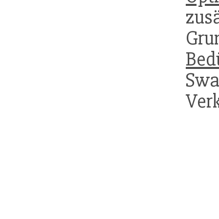
zus
Gr
Bed
Swa
Ver