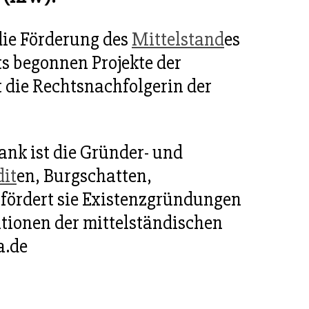
die Förderung des
Mittelstand
es
its begonnen Projekte der
 die Rechtsnachfolgerin der
ank ist die Gründer- und
dit
en, Burgschatten,
fördert sie Existenzgründungen
tionen der mittelständischen
a.de