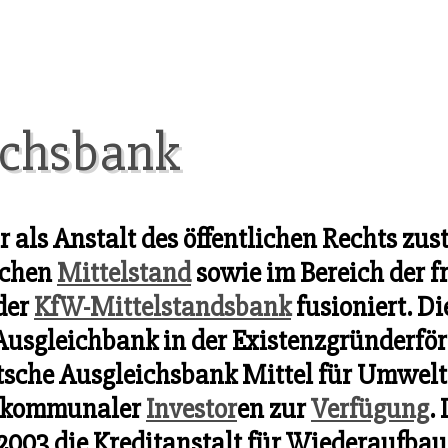
ichsbank
als Anstalt des öffentlichen Rechts zus
ichen
Mittelstand
sowie im Bereich der fr
der
KfW-Mittelstandsbank
fusioniert. D
Ausgleichbank in der Existenzgründerför
sche Ausgleichsbank Mittel für Umwelt
 kommunaler
Investor
en zur
Verfügung
.
 2003 die Kreditanstalt für Wiederaufba