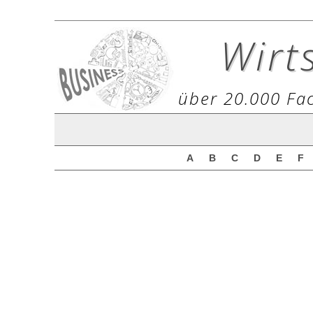
Wirt
über 20.000 Fac
A
B
C
D
E
F