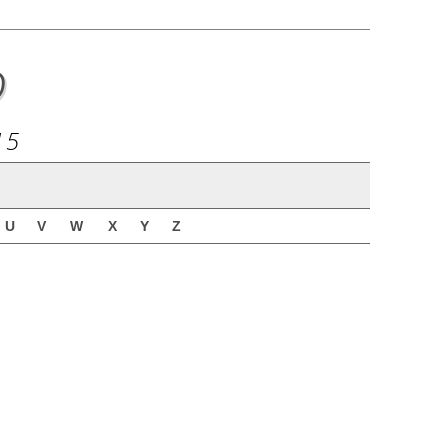
o
15
U
V
W
X
Y
Z