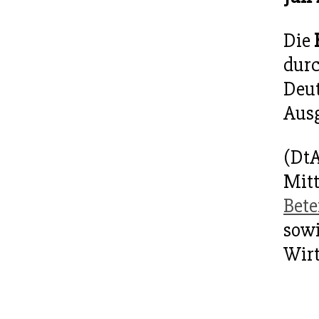
Die
durc
Deut
Ausg
(DtA
Mitt
Bete
sowi
Wirt