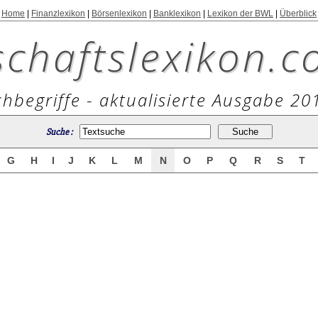
Home
|
Finanzlexikon
|
Börsenlexikon
|
Banklexikon
|
Lexikon der BWL
|
Überblick
schaftslexikon.c
hbegriffe - aktualisierte Ausgabe 20
Suche :
G
H
I
J
K
L
M
N
O
P
Q
R
S
T