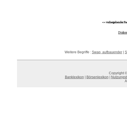
<< vorhergehender Fa
Diskon
Weitere Begriffe :
Swap, aufbauender
|
S
Copyright ©
Banklexikon
|
Börsenlexikon
|
Nutzungs
A