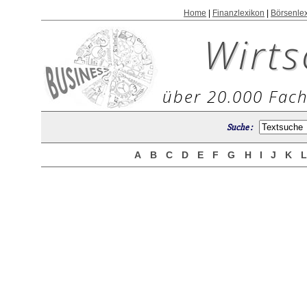
Home
|
Finanzlexikon
|
Börsenle
Wirts
über 20.000 Fach
Suche :
A
B
C
D
E
F
G
H
I
J
K