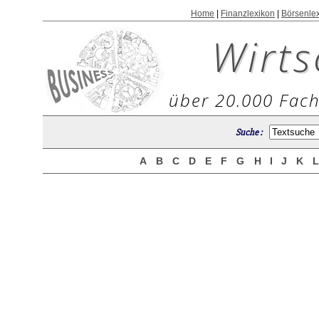
Home
|
Finanzlexikon
|
Börsenle
Wirts
über 20.000 Fach
Suche :
A
B
C
D
E
F
G
H
I
J
K