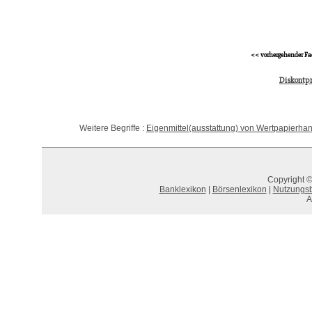
<< vorhergehender Fa
Diskontpr
Weitere Begriffe :
Eigenmittel(ausstattung) von Wertpapierh
Copyright ©
Banklexikon
|
Börsenlexikon
|
Nutzungs
A