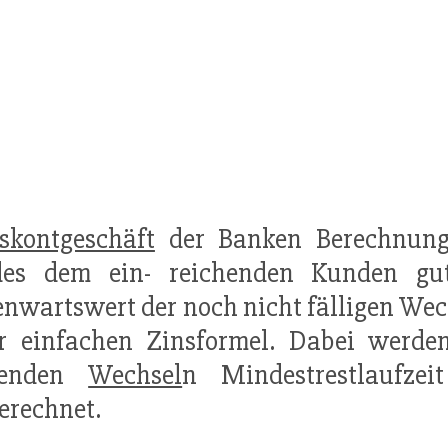
skontgeschäft
der Banken Berechnun
es dem ein- reichenden Kunden gut
nwartswert der noch nicht fälligen We
r einfachen Zinsformel. Dabei werden
fenden
Wechsel
n Mindestrestlaufze
erechnet.