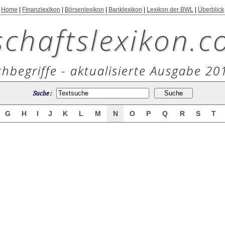
Home
|
Finanzlexikon
|
Börsenlexikon
|
Banklexikon
|
Lexikon der BWL
|
Überblick
schaftslexikon.c
hbegriffe - aktualisierte Ausgabe 20
Suche :
G
H
I
J
K
L
M
N
O
P
Q
R
S
T