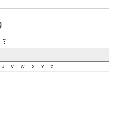
o
15
U
V
W
X
Y
Z