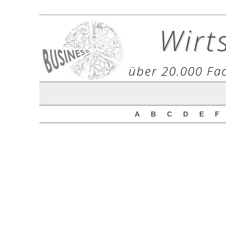
Wirt
über 20.000 Fac
A
B
C
D
E
F