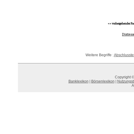
<< vorhergehender Fa
Distres
Weitere Begriffe :
Abschlusste
Copyright ©
Banklexikon
|
Börsenlexikon
|
Nutzungs
A