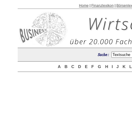
Home
|
Finanzlexikon
|
Börsenle
Wirts
über 20.000 Fach
Suche :
A
B
C
D
E
F
G
H
I
J
K