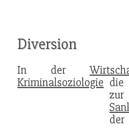
Diversion
In der
Wirtscha
Kriminalsoziologie
die 
z
San
d