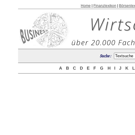
Home
|
Finanzlexikon
|
Börsenle
Wirts
über 20.000 Fach
Suche :
A
B
C
D
E
F
G
H
I
J
K