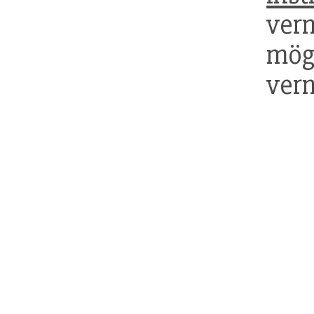
ve
mög
ver