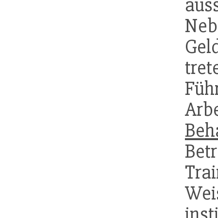
aus
Neb
Geld
tre
Füh
Arb
Beh
Bet
Tra
Wei
inst