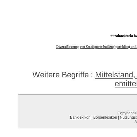
<< vorhergehender Fa
Diversifizierung von Kreditportefeuilles (-portfolios) und 
Weitere Begriffe :
Mittelstand,
emitt
Copyright ©
Banklexikon
|
Börsenlexikon
|
Nutzungs
A