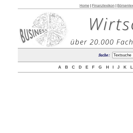
Home
|
Finanzlexikon
|
Börsenle
Wirts
über 20.000 Fach
Suche :
A
B
C
D
E
F
G
H
I
J
K