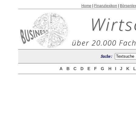
Home
|
Finanzlexikon
|
Börsenle
Wirts
über 20.000 Fach
Suche :
A
B
C
D
E
F
G
H
I
J
K