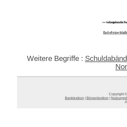
<< vorhergehender Fa
End-of-pipe-Ma
Weitere Begriffe :
Schuldabänd
Non
Copyright ©
Banklexikon
|
Börsenlexikon
|
Nutzungs
A