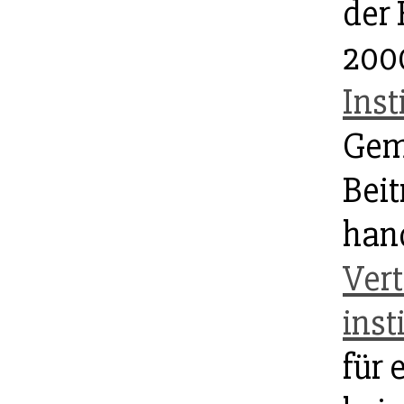
der
2000
Inst
Gem
Beit
hand
Vert
inst
für 