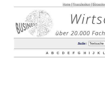
Home
|
Finanzlexikon
|
Börsenle
Wirts
über 20.000 Fach
Suche :
A
B
C
D
E
F
G
H
I
J
K