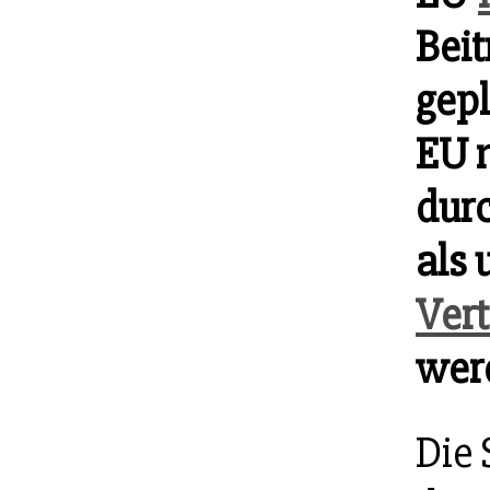
Beit
gepl
EU n
durc
als 
Vert
wer
Die 