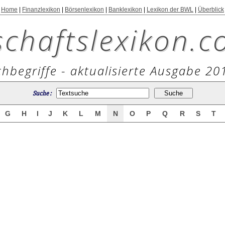
Home
|
Finanzlexikon
|
Börsenlexikon
|
Banklexikon
|
Lexikon der BWL
|
Überblick
schaftslexikon.c
hbegriffe - aktualisierte Ausgabe 20
Suche :
G
H
I
J
K
L
M
N
O
P
Q
R
S
T