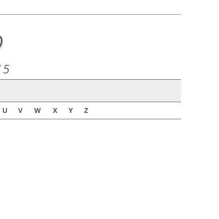
o
15
U
V
W
X
Y
Z