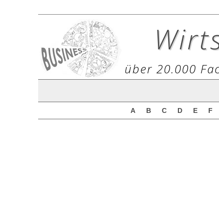
Wirt
über 20.000 Fac
A
B
C
D
E
F