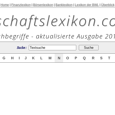
Home
|
Finanzlexikon
|
Börsenlexikon
|
Banklexikon
|
Lexikon der BWL
|
Überblick
schaftslexikon.c
hbegriffe - aktualisierte Ausgabe 20
Suche :
G
H
I
J
K
L
M
N
O
P
Q
R
S
T