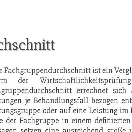
hschnitt
er Fachgruppendurchschnitt ist ein Vergle
orm der Wirtschaftlichkeitsprüfu
hgruppendurchschnitt errechnet sic
stungen je
Behandlungsfall
bezogen entw
stungsgruppe
oder auf eine Leistung im
e der Fachgruppe in einem definierten
sagen setzen eine ausreichend große 