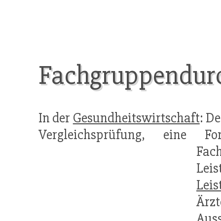
Fachgruppendurc
In der
Gesundheitswirtschaft
: D
Vergleichsprüfung, eine F
Fac
Lei
Lei
Ärzt
Aus