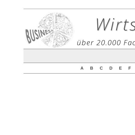
Wirt
über 20.000 Fac
A
B
C
D
E
F