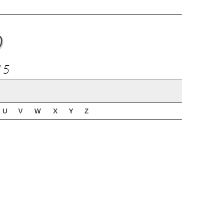
o
15
U
V
W
X
Y
Z