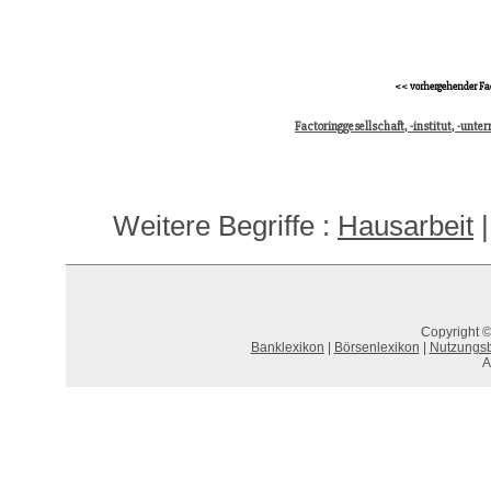
<< vorhergehender Fa
Factoringgesellschaft, -institut, -unt
Weitere Begriffe :
Hausarbeit
Copyright ©
Banklexikon
|
Börsenlexikon
|
Nutzungs
A