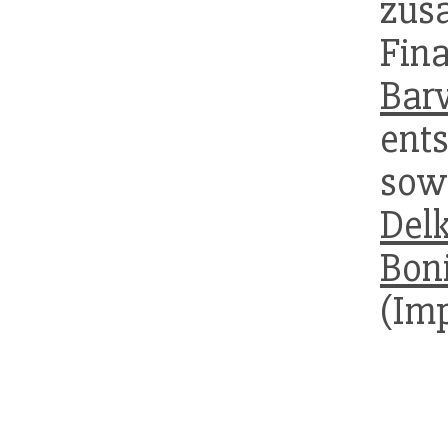
z
Fin
Bar
en
so
Delk
Boni
(Imp