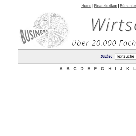
Home
|
Finanzlexikon
|
Börsenle
Wirts
über 20.000 Fach
Suche :
A
B
C
D
E
F
G
H
I
J
K