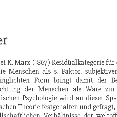
er
] bei K. Marx (1867) Residüalkategorie f
e Menschen als s. Faktor, subjektiver 
inglichten Form bringt damit der Beg
ichtung der Menschen als Ware zur S
tischen
Psychologie
wird an dieser
Sp
ischen Theorie festgehalten und gefragt,
llschaftlichen Verhältnisse der welto