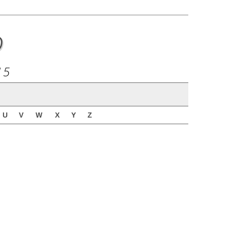
o
15
U
V
W
X
Y
Z