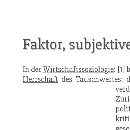
Faktor, subjektiv
In der
Wirtschaftssoziologie
: [1
Herrschaft
des Tauschwertes: di
verd
Zur
poli
krit
gese