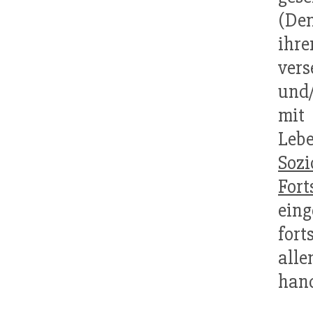
(Den
ihr
vers
und/
mit
Lebe
Sozi
Fort
ein
fort
alle
hand