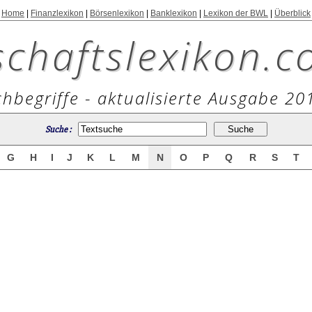
Home
|
Finanzlexikon
|
Börsenlexikon
|
Banklexikon
|
Lexikon der BWL
|
Überblick
schaftslexikon.c
hbegriffe - aktualisierte Ausgabe 20
Suche :
G
H
I
J
K
L
M
N
O
P
Q
R
S
T