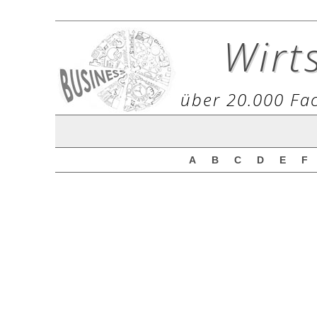
Wirt
über 20.000 Fac
A
B
C
D
E
F