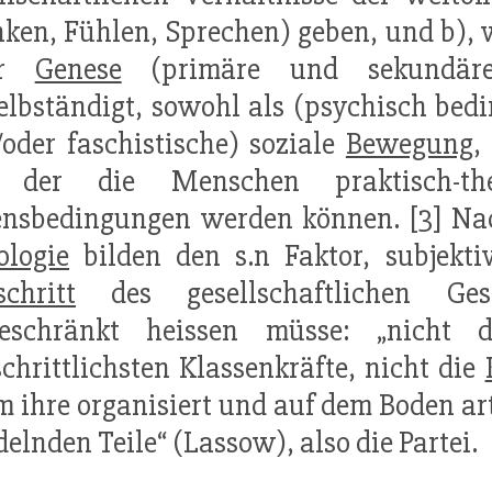
ken, Fühlen, Sprechen) geben, und b), w
er
Genese
(primäre und sekundäre S
elbständigt, sowohl als (psychisch bed
oder faschistische) soziale
Bewegung
,
 der die Menschen praktisch-th
nsbedingungen werden können. [3] Nac
ologie
bilden den s.n Faktor, subjektiv
schritt
des gesellschaftlichen Ges
geschränkt heissen müsse: „nicht 
schrittlichsten Klassenkräfte, nicht die
m ihre organisiert und auf dem Boden ar
elnden Teile“ (Lassow), also die Partei.