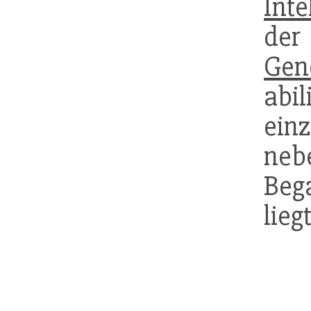
Inte
de
Gen
abi
einz
neb
Beg
lieg