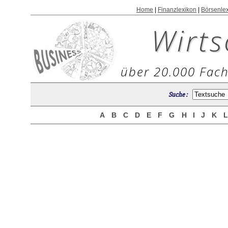
Home
|
Finanzlexikon
|
Börsenle
Wirts
über 20.000 Fach
Suche :
A
B
C
D
E
F
G
H
I
J
K