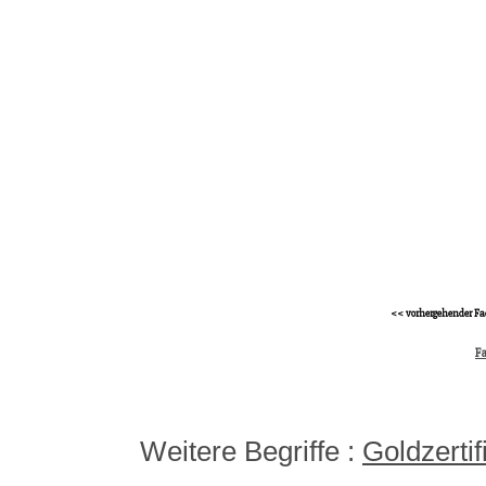
<< vorhergehender Fa
Fa
Weitere Begriffe :
Goldzertif