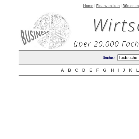
Home
|
Finanzlexikon
|
Börsenle
Wirts
über 20.000 Fach
Suche :
A
B
C
D
E
F
G
H
I
J
K