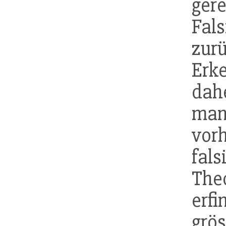
ger
Fal
zur
Erk
dah
man
vo
fal
The
er
grö