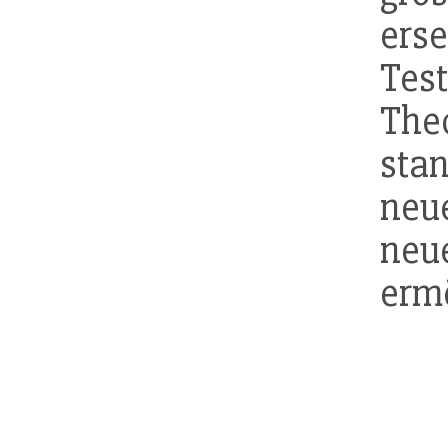
ers
Test
The
sta
ne
ne
erm